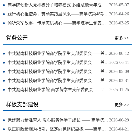
商学院创新入党积极分子培养模式 多维赋能青年成长成才
2026-05-07
践行初心担使命，劳动实践展风采——商学院第48期入党积极分子开展校园清洁劳动实践活动
2026-04-26
倾听荣军故事，传承志愿初心 ——商学院学生党支部赴省荣军抚优医院 开展主题党日志愿服务活动
2026-03-25
党务公开
更多 >>
中共湖南科技职业学院商学院学生支部委员会——关于拟确定吴丹丹等18名同志为预备党员的公示
2026-06-12
中共湖南科技职业学院商学院学生支部委员会——关于拟确定王师师等22名同志为正式党员的公示
2026-06-11
中共湖南科技职业学院商学院学生支部委员会——关于拟确定何璋驰等21名同志为发展对象的公示
2026-05-09
中共湖南科技职业学院商学院学生支部委员会——关于确定2026年上半年入党积极分子的公示
2026-03-31
中共湖南科技职业学院 商学院学生支部委员会——2025 年下半年发展预备党员公示
2025-11-25
样板支部建设
更多 >>
党建聚力精准育人 暖心服务伴学子成长 —— 商学院深化“321”党员教师联系学生制度做实“三服务”活动
2026-06-29
以正确政绩观为指引，坚定向党组织靠拢 ——商学院党总支副书记、学生党支部书记王科峰为第48期入党积极分子培训班授课
2026-04-21