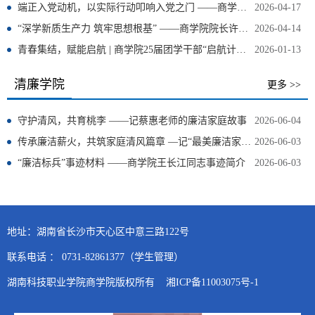
端正入党动机，以实际行动叩响入党之门 ——商学院党总支书记彭义为第48期入党积极分子培训班授课
2026-04-17
“深学新质生产力 筑牢思想根基” ——商学院院长许文全为第48期入党积极分子培训班授课
2026-04-14
青春集结，赋能启航 | 商学院25届团学干部“启航计划”赋能培训第二期理论学习
2026-01-13
清廉学院
更多 >>
守护清风，共育桃李 ——记蔡惠老师的廉洁家庭故事
2026-06-04
传承廉洁薪火，共筑家庭清风篇章 —记“最美廉洁家庭”张婷家庭
2026-06-03
“廉洁标兵”事迹材料 ——商学院王长江同志事迹简介
2026-06-03
地址：湖南省长沙市天心区中意三路122号
联系电话 ： 0731-82861377（学生管理）
湖南科技职业学院商学院版权所有 湘ICP备11003075号-1