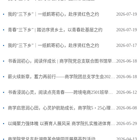
我的“三下乡”｜一纸鹤寄初心，赴序贤红色之约
2026-07-19
青春“三下乡” | 踏访序贤乡土，以青春赴基层之约
2026-07-19
我的“三下乡”｜一纸鹤寄初心，赴序贤红色之约
2026-07-17
书香润初心，阅读伴成长 | 商学院党总支联合图书馆举办读书分享暨图书捐赠活动
2026-06-18
薪火续新章，蓄力再前行——商学院团总支学生会2026年副部长遴选大会圆满落幕
2026-06-18
书香浸润心灵，阅读点亮青春——跨境电商2501班举办第二期静心读书会
2026-06-12
商学启思润心田，心灵护航助成长，商学院5・25心理健康月系列活动圆满落幕
2026-06-08
以绳聚力强体魄 以赛育人展风采 商学院扎实推进体育健体行动落地见效
2026-05-29
商学院党总支赴湖南革命陵园开展祭英烈活动
2026-04-13