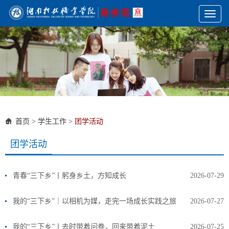
Toggl
naviga
首页
>
学生工作
>
团学活动
团学活动
青春“三下乡”丨躬身乡土，方知成长
2026-07-29
我的“三下乡”｜以相机为媒，走完一场成长实践之旅
2026-07-27
我的“三下乡”丨去时带着问卷，回来带着泥土
2026-07-25