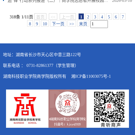
追“锋”行动系列报道（二）｜商学院志愿者开展校园环境卫生清扫志愿服务活动
2026-03-10
318条 1/11页
首页
<<
上一页
1
2
3
4
5
6
7
8
9
10
下一页
>>
末页
地址：湖南省长沙市天心区中意三路122号
联系电话 ： 0731-82861377（学生管理）
湖南科技职业学院商学院版权所有 湘ICP备11003075号-1