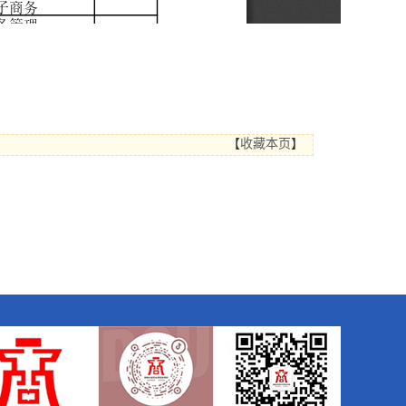
【
收藏本页
】