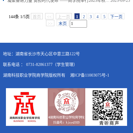
凝聚奋进力量 勇担时代使命 ——商学院举行2025年秋季新学期第一次升国旗仪式
2025-09-23
144条 1/5页
首页
<<
上一页
1
2
3
4
5
下一页
>>
末页
地址：湖南省长沙市天心区中意三路122号
联系电话 ： 0731-82861377（学生管理）
湖南科技职业学院商学院版权所有 湘ICP备11003075号-1