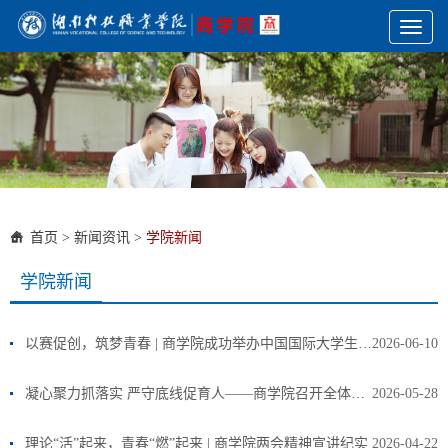
Toggl
naviga
首页
>
新闻资讯
>
学院新闻
学院新闻
以赛促创，筑梦青春 | 商学院成功举办中国国际大学生创新大赛院级选拔赛
2026-06-10
凝心聚力抓落实 严守底线促育人——商学院召开全体教职工大会部署期末重点工作
2026-05-28
理论“活”起来，青春“燃”起来 | 商学院两会精神宣讲纪实
2026-04-22