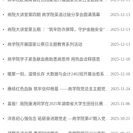
商院大讲堂第四期 商学院英语过级分享会圆满落幕
2025-12-13
商院大讲堂第五期 ｜ “筑牢防诈屏障，守护金融安全”商学院金融反诈宣传会圆满落幕
2025-12-13
商学院开展国家公祭日主题教育系列活动
2025-12-13
商学院学子紧急献血救助患病恩师 用热血诠释感恩
2025-12-10
暖聚一刻，温情长存 大数据与会计2402班开展治愈系心理团辅活动
2025-12-10
赓续红色血脉 筑牢信仰根基 ——商学院党总支主题党日活动走深走实
2025-11-24
喜报！我院唐涛同学在2025年湖南省大学生田径比赛中勇夺双银
2025-11-06
淬炼初心强信念 砥砺奋进跟党走 —商学院第47期入党积极分子培训班开班
2025-10-21