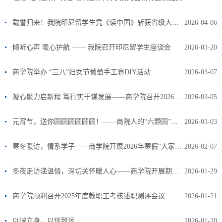
载誉归来！我院印尼留学生凭《读中国》斩获省级大赛殊荣
2026-04-06
倾听心声 暖心护航 —— 我院召开印尼留学生座谈会
2026-03-20
商学院举办 “三八”妇女节葡萄手工皂DIY活动
2026-03-07
凝心聚力启新程 笃行实干谋发展——商学院召开2026年春季开学教职工大会
2026-03-05
元宵节，送你圆圆圆圆圆圆！——商院人的“六颗圆”，许你一年暖
2026-03-03
寒冬暖访，情系学子——商学院开展2026年寒假“大家访”
2026-02-07
冬夜走访递温情，深切关怀暖人心——商学院开展期末宿舍走访慰问活动
2026-01-29
商学院顺利召开2025年度教职工考核述职测评会议
2026-01-21
以诚立身，以信致远
2026-01-20