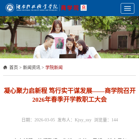
Toggl
naviga
首页
>
新闻资讯
>
学院新闻
凝心聚力启新程 笃行实干谋发展——商学院召开
2026年春季开学教职工大会
日期：2026-03-05 发布人：Kjxy_sxy 浏览量：
144