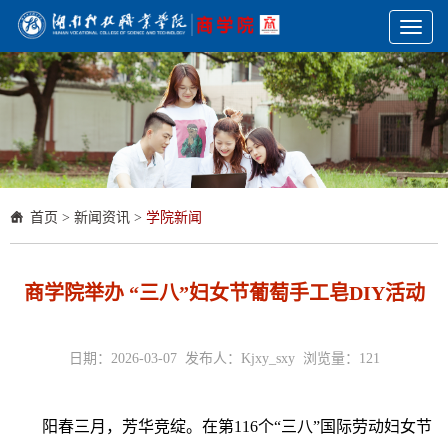
Toggl
naviga
首页
>
新闻资讯
>
学院新闻
商学院举办 “三八”妇女节葡萄手工皂DIY活动
日期：2026-03-07 发布人：Kjxy_sxy 浏览量：
121
阳春三月，芳华竞绽。在第116个“三八”国际劳动妇女节