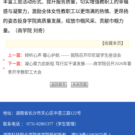
丰富工会活动形式、提升服务质量，切实增强教职工的幸福
感与凝聚力，激励全体女性教职工以更饱满的热情、更昂扬
的姿态投身学院高质量发展，绽放巾帼风采、贡献巾帼力
量。（商学院 刘奇）
【
收藏本页
】
上一篇：
倾听心声 暖心护航 —— 我院召开印尼留学生座谈会
下一篇：
凝心聚力启新程 笃行实干谋发展——商学院召开2026年春
季开学教职工大会
返回首页
关闭页面
地址：湖南省长沙市天心区中意三路122号
联系电话 ： 0731-82861377（学生管理）
湖南科技职业学院商学院版权所有 湘ICP备11003075号-1