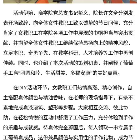
活动伊始，商学院党总支书记彭义、院长许文全分别发
表开场致辞，向全体女性教职工致以诚挚的节日问候，充分
肯定了女教职工在学院各项工作中展现的巾帼担当与突出贡
献，并期望全体女性教职工继续保持昂扬向上的精神风貌，
立足本职、奋勇争先，在教学科研、人才培养等工作中再创
佳绩。同时，也介绍了本次活动的策划初衷，并阐释了葡萄
手工皂“团圆和睦、生活甜美、多福安康”的美好寓意。
在DIY活动环节，女教职工们热情高涨、精心创作，自
主搭配皂体颜色与精油香味，在老师的现场指导下，有条不
紊地完成皂液浇筑、塑形等步骤。大家相互交流、彼此协
助，在轻松愉悦的互动中舒缓了工作压力，充分体验到手作
的乐趣与成就感。待皂体完全凝固后，每人领取一串专属手
工葡萄皂成品，这份兼具颜值与实用性的手作礼物，成为节